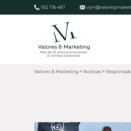
932 118 487
vym@valoresymarket
Valores & Marketing
>
Noticias
>
Responsabi