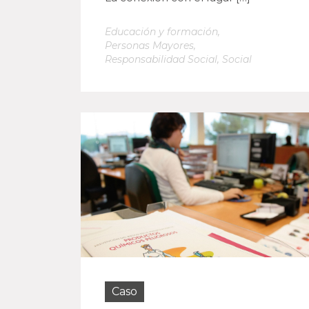
Educación y formación
,
Personas Mayores
,
Responsabilidad Social
,
Social
Caso