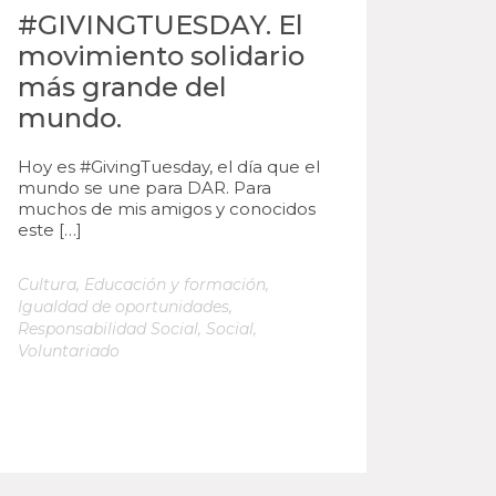
#GIVINGTUESDAY. El
movimiento solidario
más grande del
mundo.
Hoy es #GivingTuesday, el día que el
mundo se une para DAR. Para
muchos de mis amigos y conocidos
este […]
Cultura
,
Educación y formación
,
Igualdad de oportunidades
,
Responsabilidad Social
,
Social
,
Voluntariado