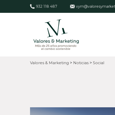
932 118 487
vym@valoresymarket
Valores & Marketing
>
Noticias
>
Social