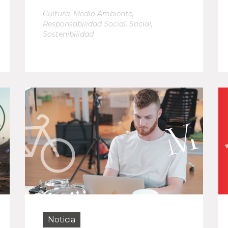
Cultura
,
Medio Ambiente
,
Responsabilidad Social
,
Social
,
Sostenibilidad
Noticia