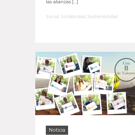
las alianzas […]
Social
,
Solidaridad
,
Sostenibilidad
Noticia