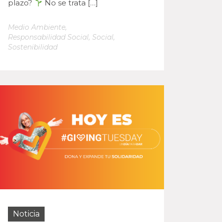
plazo?
No se trata […]
Medio Ambiente
,
Responsabilidad Social
,
Social
,
Sostenibilidad
Noticia