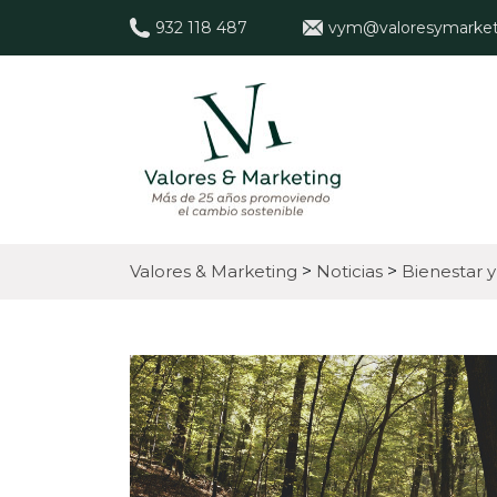
932 118 487
vym@valoresymarket
Valores & Marketing
>
Noticias
>
Bienestar 