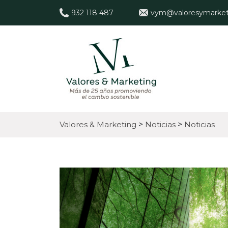
932 118 487
vym@valoresymarket
Valores & Marketing
>
Noticias
>
Noticias